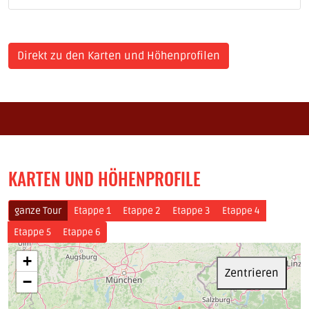
Direkt zu den Karten und Höhenprofilen
KARTEN UND HÖHENPROFILE
ganze Tour
Etappe 1
Etappe 2
Etappe 3
Etappe 4
Etappe 5
Etappe 6
+
Zentrieren
−