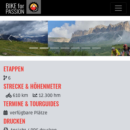
zum Inhalt
zurück
weit
ETAPPEN
6
STRECKE & HÖHENMETER
610 km
12.300 hm
TERMINE & TOURGUIDES
verfügbare Plätze
DRUCKEN