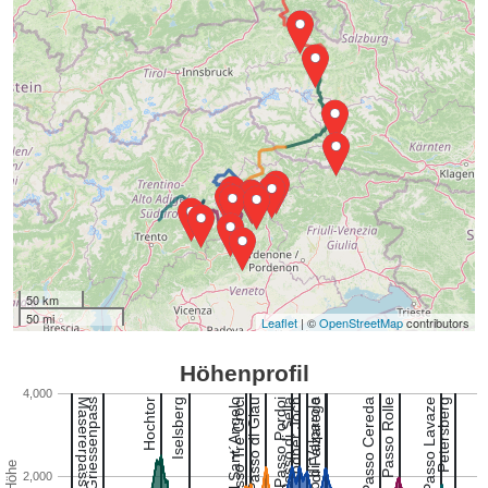
50 km
50 mi
Leaflet
| ©
OpenStreetMap
contributors