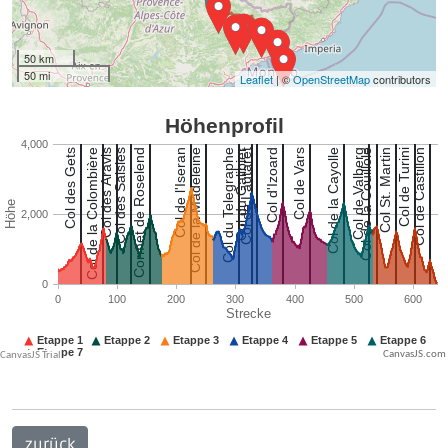
50 km
50 mi
Leaflet
| ©
OpenStreetMap
contributors
CanvasJS.com
zurück