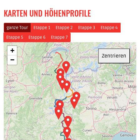
KARTEN UND HÖHENPROFILE
ganze Tour
Etappe 1
Etappe 2
Etappe 3
Etappe 4
Etappe 5
Etappe 6
Etappe 7
+
Zentrieren
−