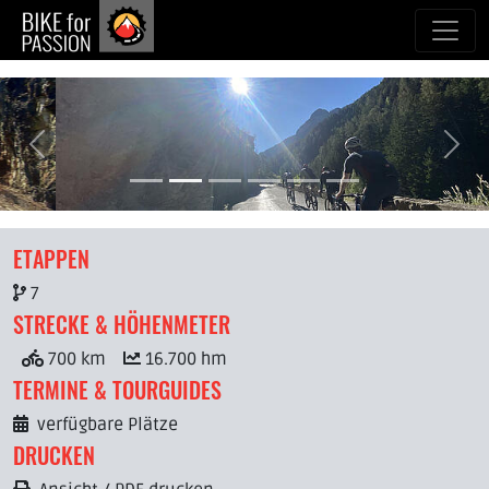
zum Inhalt
zurück
weit
ETAPPEN
7
STRECKE & HÖHENMETER
700 km
16.700 hm
TERMINE & TOURGUIDES
verfügbare Plätze
DRUCKEN